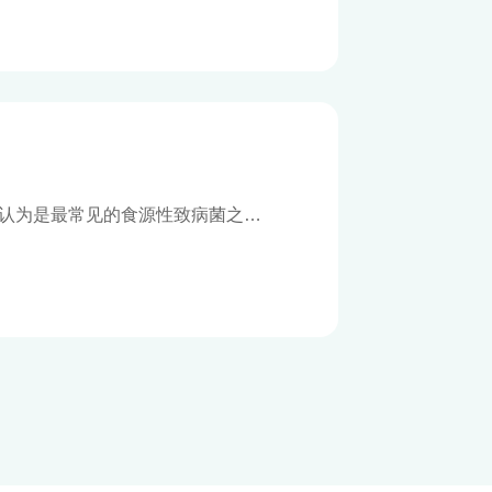
, SA)被认为是最常见的食源性致病菌之
和血液感染，引发脓毒症和中毒性
菌的耐药性逐渐增强，导致耐甲氧
ylococcus aureus, MRSA)的出现，
。