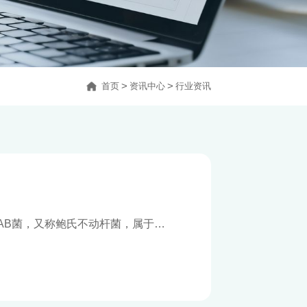
首页
>
资讯中心
>
行业资讯
i)，俗称AB菌，又称鲍氏不动杆菌，属于革
件致病菌。该菌是医院感染的重要
症、泌尿系统、脑膜炎、手术部位