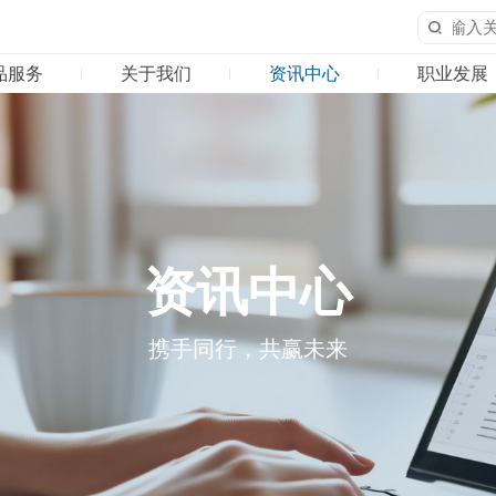
品服务
关于我们
资讯中心
职业发展
02
03
0
产品服务
关于我们
资讯
产品矩阵
公司简介
公司
科研合作
发展历程
行业
资讯中心
企业文化
携手同行，共赢未来
荣誉资质
合作伙伴