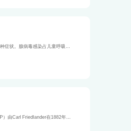
种症状。腺病毒感染占儿童呼吸道
、鼻病毒合并，是引起儿童呼吸道感
热不退、精神萎靡、继而造成肺炎，或
）由Carl Friedlander在1882年首
雷伯氏菌属和肠杆菌科，是肠杆菌
得性肺炎，导致肺炎、肝脓肿、泌