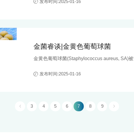
发布时间:2025-01-16
尿系统感染以及血流感染等多种感染性疾病。
金菌睿谈|金黄色葡萄球菌
金黄色葡萄球菌(Staphylococcus aureus
一，引起人畜的感染性疾病，导致皮肤、软组织
休克综合征。随着抗生素的滥用，金黄色葡萄球
发布时间:2025-01-16
西林金黄色葡萄球菌(methicillin resistant Staph
并且在全球范围内散播，严重危害公共卫生安全
3
4
5
6
7
8
9