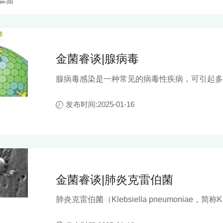
金菌睿谈|腺病毒
腺病毒感染是一种常见的病毒性疾病，可引起多
感染的5-10%，与流感病毒、呼吸道合胞病毒
染最常见的四种病毒。HAdV感染后会出现高
发布时间:2025-01-16
者合并其他病原体如肺炎支原体或细菌感染等。
金菌睿谈|肺炎克雷伯菌
肺炎克雷伯菌（Klebsiella pneumoniae，简称KP
次报道，为革兰氏阴性的杆状芽孢杆菌，来自克
细菌中重要的条件致病菌，可引起社区及医院获