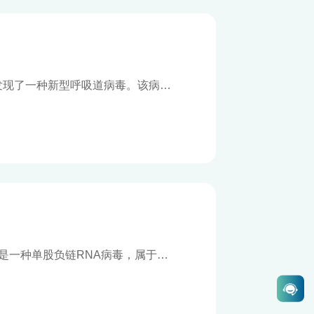
发现了一种新型呼吸道病毒。该病毒
毒），后被命名为Parainfluenza
一种儿童呼吸道感染不容忽视的病原
HMPV)是一种单股负链RNA病毒，属于肺
病毒（隶属肺炎病毒科下的正肺病