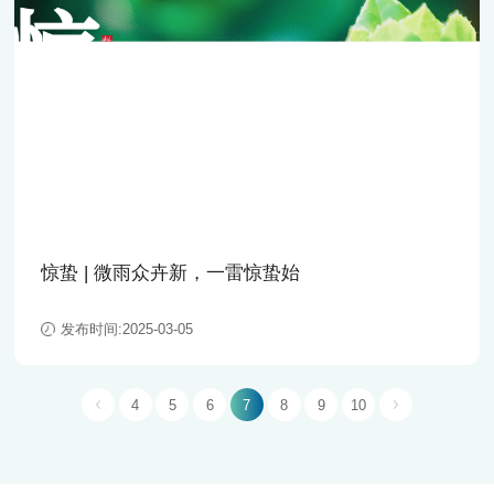
惊蛰 | 微雨众卉新，一雷惊蛰始
发布时间:2025-03-05
4
5
6
7
8
9
10