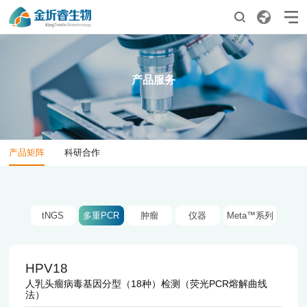
01
02
首页
产品服务
产品服务
产品矩阵
科研合作
03
04
产品矩阵
科研合作
关于我们
资讯中心
公司简介
公司新闻
发展历程
行业资讯
tNGS
多重PCR
肿瘤
仪器
Meta™系列
企业文化
荣誉资质
HPV18
合作伙伴
人乳头瘤病毒基因分型（18种）检测（荧光PCR熔解曲线
法）
05
06