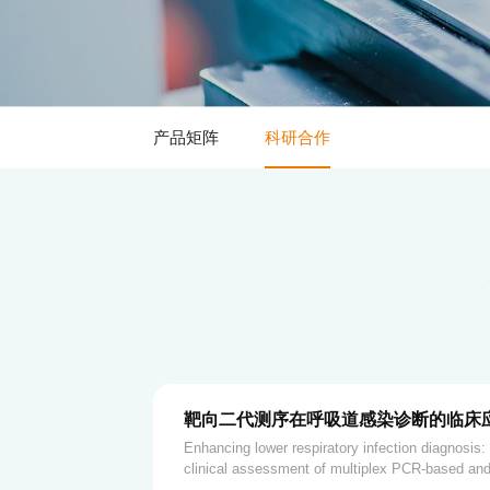
产品矩阵
科研合作
靶向二代测序在呼吸道感染诊断的临床
Enhancing lower respiratory infection diagnosis
clinical assessment of multiplex PCR-based and
based targeted next-gen-eration sequencing