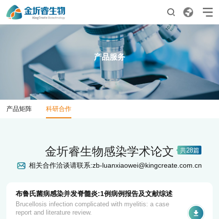
01
02
首页
产品服务
产品服务
产品矩阵
科研合作
03
04
产品矩阵
科研合作
关于我们
资讯中心
公司简介
公司新闻
金圻睿生物感染学术论文
发展历程
行业资讯
共28篇
企业文化
相关合作洽谈请联系:
zb-luanxiaowei@kingcreate.com.cn
荣誉资质
合作伙伴
布鲁氏菌病感染并发脊髓炎:1例病例报告及文献综述
Brucellosis infection complicated with myelitis: a case
report and literature review.
05
06