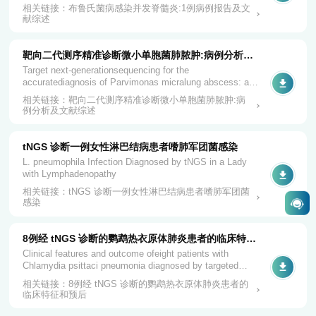
相关链接：布鲁氏菌病感染并发脊髓炎:1例病例报告及文
职业发展
联系我们
献综述
社会招聘
靶向二代测序精准诊断微小单胞菌肺脓肿:病例分析及
校园招聘
文献综述
Target next-generationsequencing for the
accuratediagnosis of Parvimonas micralung abscess: a
case series andliterature revie...
相关链接：靶向二代测序精准诊断微小单胞菌肺脓肿:病
例分析及文献综述
tNGS 诊断一例女性淋巴结病患者嗜肺军团菌感染
L. pneumophila Infection Diagnosed by tNGS in a Lady
with Lymphadenopathy
相关链接：tNGS 诊断一例女性淋巴结病患者嗜肺军团菌
感染
8例经 tNGS 诊断的鹦鹉热衣原体肺炎患者的临床特征
和预后
Clinical features and outcome ofeight patients with
Chlamydia psittaci pneumonia diagnosed by targeted
next generation sequencin..
相关链接：8例经 tNGS 诊断的鹦鹉热衣原体肺炎患者的
临床特征和预后